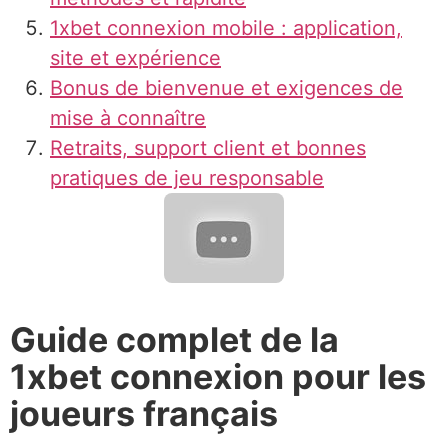
1xbet connexion mobile : application,
site et expérience
Bonus de bienvenue et exigences de
mise à connaître
Retraits, support client et bonnes
pratiques de jeu responsable
Guide complet de la
1xbet connexion pour les
joueurs français