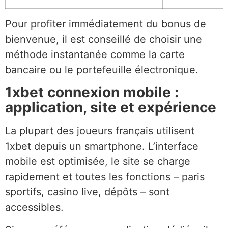
Pour profiter immédiatement du bonus de
bienvenue, il est conseillé de choisir une
méthode instantanée comme la carte
bancaire ou le portefeuille électronique.
1xbet connexion mobile :
application, site et expérience
La plupart des joueurs français utilisent
1xbet depuis un smartphone. L’interface
mobile est optimisée, le site se charge
rapidement et toutes les fonctions – paris
sportifs, casino live, dépôts – sont
accessibles.