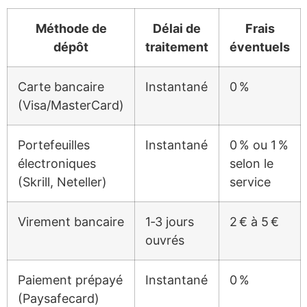
Méthode de
Délai de
Frais
dépôt
traitement
éventuels
Carte bancaire
Instantané
0 %
(Visa/MasterCard)
Portefeuilles
Instantané
0 % ou 1 %
électroniques
selon le
(Skrill, Neteller)
service
Virement bancaire
1‑3 jours
2 € à 5 €
ouvrés
Paiement prépayé
Instantané
0 %
(Paysafecard)