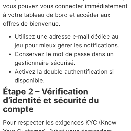
vous pouvez vous connecter immédiatement
à votre tableau de bord et accéder aux
offres de bienvenue.
Utilisez une adresse e‑mail dédiée au
jeu pour mieux gérer les notifications.
Conservez le mot de passe dans un
gestionnaire sécurisé.
Activez la double authentification si
disponible.
Étape 2 – Vérification
d’identité et sécurité du
compte
Pour respecter les exigences KYC (Know