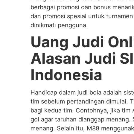
berbagai promosi dan bonus menari
dan promosi spesial untuk turnamen 
dinikmati pengguna.
Uang Judi Onl
Alasan Judi S
Indonesia
Handicap dalam judi bola adalah si
tim sebelum pertandingan dimulai. 
bagi kedua tim. Contohnya, jika tim 
gol agar taruhan dianggap menang. S
menang. Selain itu, M88 menggunaka