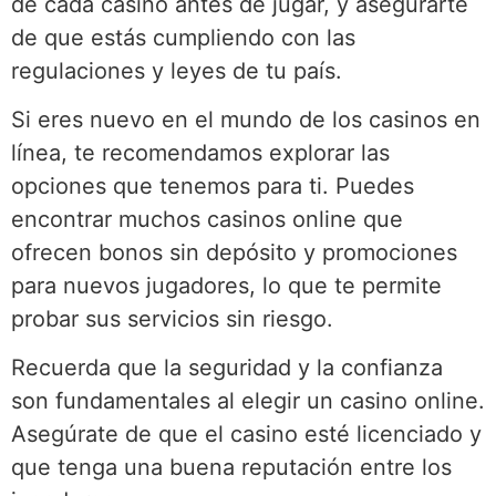
de cada casino antes de jugar, y asegurarte
de que estás cumpliendo con las
regulaciones y leyes de tu país.
Si eres nuevo en el mundo de los casinos en
línea, te recomendamos explorar las
opciones que tenemos para ti. Puedes
encontrar muchos casinos online que
ofrecen bonos sin depósito y promociones
para nuevos jugadores, lo que te permite
probar sus servicios sin riesgo.
Recuerda que la seguridad y la confianza
son fundamentales al elegir un casino online.
Asegúrate de que el casino esté licenciado y
que tenga una buena reputación entre los