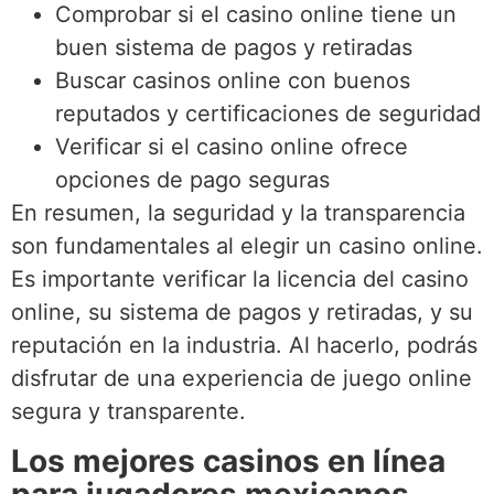
Comprobar si el casino online tiene un
buen sistema de pagos y retiradas
Buscar casinos online con buenos
reputados y certificaciones de seguridad
Verificar si el casino online ofrece
opciones de pago seguras
En resumen, la seguridad y la transparencia
son fundamentales al elegir un casino online.
Es importante verificar la licencia del casino
online, su sistema de pagos y retiradas, y su
reputación en la industria. Al hacerlo, podrás
disfrutar de una experiencia de juego online
segura y transparente.
Los mejores casinos en línea
para jugadores mexicanos