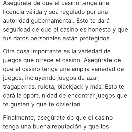
Asegúrate de que el casino tenga una
licencia válida y sea regulado por una
autoridad gubernamental. Esto te dará
seguridad de que el casino es honesto y que
tus datos personales están protegidos.
Otra cosa importante es la variedad de
juegos que ofrece el casino. Asegúrate de
que el casino tenga una amplia variedad de
juegos, incluyendo juegos de azar,
tragaperras, ruleta, blackjack y más. Esto te
dará la oportunidad de encontrar juegos que
te gusten y que te diviertan.
Finalmente, asegúrate de que el casino
tenga una buena reputación y que los