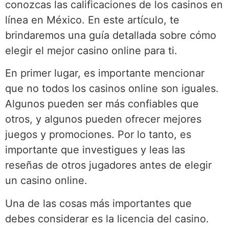
conozcas las calificaciones de los casinos en
línea en México. En este artículo, te
brindaremos una guía detallada sobre cómo
elegir el mejor casino online para ti.
En primer lugar, es importante mencionar
que no todos los casinos online son iguales.
Algunos pueden ser más confiables que
otros, y algunos pueden ofrecer mejores
juegos y promociones. Por lo tanto, es
importante que investigues y leas las
reseñas de otros jugadores antes de elegir
un casino online.
Una de las cosas más importantes que
debes considerar es la licencia del casino.