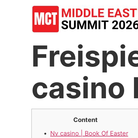
Freispi
casino 
Content
Nv casino | Book Of Easter