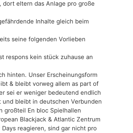
, dort eltern das Anlage pro große
 gefährdende Inhalte gleich beim
reits seine folgenden Vorlieben
sst respons kein stück zuhause an
ach hinten. Unser Erscheinungsform
ibt & bleibt vorweg allem as part of
ker sei er weniger bedeutend endlich
t und bleibt in deutschen Verbunden
 großteil En bloc Spielhallen
ropean Blackjack & Atlantic Zentrum
 Days reagieren, sind gar nicht pro