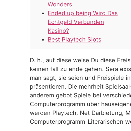
Wonders
Ended up being Wird Das
Echtgeld Verbunden
Kasino?
Best Playtech Slots
D. h., auf diese weise Du diese Freis
keinen fall zu ende gehen. Sera exi
man sagt, sie seien und Freispiele 
präsentieren.
Die mehrheit Spielsaa
anderem gebot Spiele bei verschied
Computerprogramm über hauseigenen
werden Playtech, Net Darbietung, M
Computerprogramm-Literarischen we