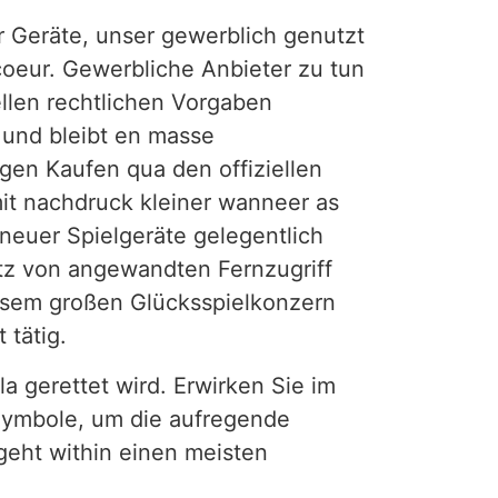
r Geräte, unser gewerblich genutzt
 coeur. Gewerbliche Anbieter zu tun
llen rechtlichen Vorgaben
t und bleibt en masse
en Kaufen qua den offiziellen
mit nachdruck kleiner wanneer as
neuer Spielgeräte gelegentlich
satz von angewandten Fernzugriff
iesem großen Glücksspielkonzern
 tätig.
a gerettet wird. Erwirken Sie im
-Symbole, um die aufregende
eht within einen meisten