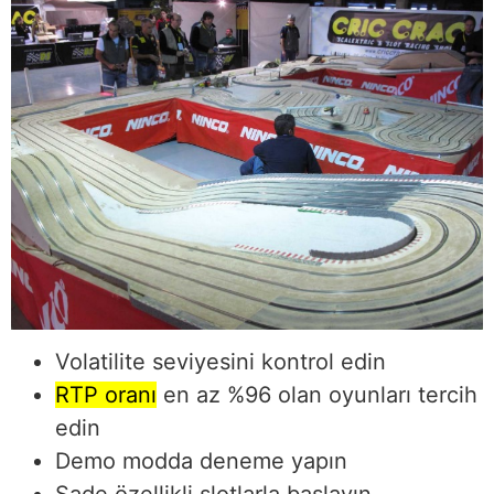
Volatilite seviyesini kontrol edin
RTP oranı
en az %96 olan oyunları tercih
edin
Demo modda deneme yapın
Sade özellikli slotlarla başlayın