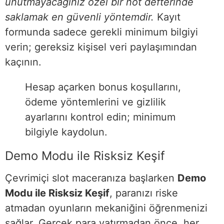
unutmayacağınız özel bir not defterinde
saklamak en güvenli yöntemdir.
Kayıt
formunda sadece gerekli minimum bilgiyi
verin; gereksiz kişisel veri paylaşımından
kaçının.
Hesap açarken bonus koşullarını,
ödeme yöntemlerini ve gizlilik
ayarlarını kontrol edin; minimum
bilgiyle kaydolun.
Demo Modu ile Risksiz Keşif
Çevrimiçi slot maceranıza başlarken
Demo
Modu ile Risksiz Keşif
, paranızı riske
atmadan oyunların mekaniğini öğrenmenizi
sağlar. Gerçek para yatırmadan önce, her