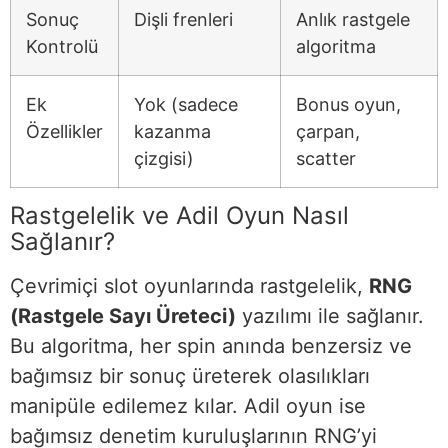
Sonuç
Dişli frenleri
Anlık rastgele
Kontrolü
algoritma
Ek
Yok (sadece
Bonus oyun,
Özellikler
kazanma
çarpan,
çizgisi)
scatter
Rastgelelik ve Adil Oyun Nasıl
Sağlanır?
Çevrimiçi slot oyunlarında rastgelelik,
RNG
(Rastgele Sayı Üreteci)
yazılımı ile sağlanır.
Bu algoritma, her spin anında benzersiz ve
bağımsız bir sonuç üreterek olasılıkları
manipüle edilemez kılar. Adil oyun ise
bağımsız denetim kuruluşlarının RNG’yi