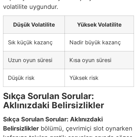
volatilite uygundur.
Düşük Volatilite
Yüksek Volatilite
Sık küçük kazanç
Nadir büyük kazanç
Uzun oyun süresi
Kısa oyun süresi
Düşük risk
Yüksek risk
Sıkça Sorulan Sorular:
Aklınızdaki Belirsizlikler
Sıkça Sorulan Sorular: Aklınızdaki
Belirsizlikler
bölümü, çevrimiçi slot oynarken