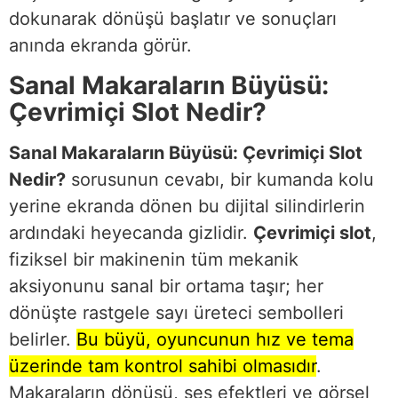
dokunarak dönüşü başlatır ve sonuçları
anında ekranda görür.
Sanal Makaraların Büyüsü:
Çevrimiçi Slot Nedir?
Sanal Makaraların Büyüsü: Çevrimiçi Slot
Nedir?
sorusunun cevabı, bir kumanda kolu
yerine ekranda dönen bu dijital silindirlerin
ardındaki heyecanda gizlidir.
Çevrimiçi slot
,
fiziksel bir makinenin tüm mekanik
aksiyonunu sanal bir ortama taşır; her
dönüşte rastgele sayı üreteci sembolleri
belirler.
Bu büyü, oyuncunun hız ve tema
üzerinde tam kontrol sahibi olmasıdır
.
Makaraların dönüşü, ses efektleri ve görsel