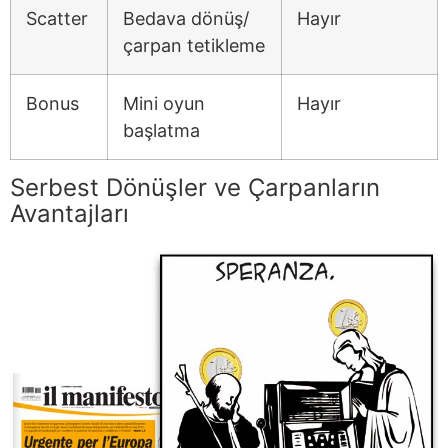
Scatter
Bedava dönüş/
Hayır
çarpan tetikleme
Bonus
Mini oyun
Hayır
başlatma
Serbest Dönüşler ve Çarpanların
Avantajları