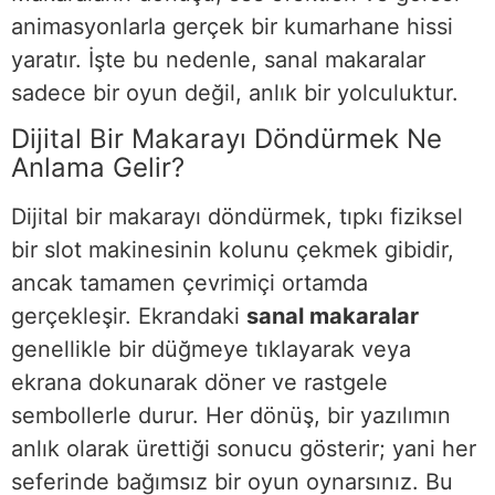
animasyonlarla gerçek bir kumarhane hissi
yaratır. İşte bu nedenle, sanal makaralar
sadece bir oyun değil, anlık bir yolculuktur.
Dijital Bir Makarayı Döndürmek Ne
Anlama Gelir?
Dijital bir makarayı döndürmek, tıpkı fiziksel
bir slot makinesinin kolunu çekmek gibidir,
ancak tamamen çevrimiçi ortamda
gerçekleşir. Ekrandaki
sanal makaralar
genellikle bir düğmeye tıklayarak veya
ekrana dokunarak döner ve rastgele
sembollerle durur. Her dönüş, bir yazılımın
anlık olarak ürettiği sonucu gösterir; yani her
seferinde bağımsız bir oyun oynarsınız. Bu