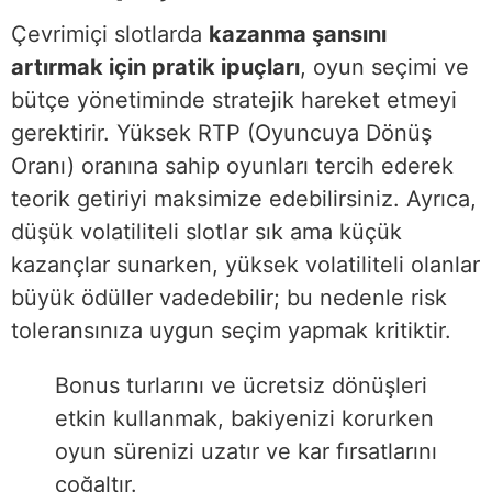
Çevrimiçi slotlarda
kazanma şansını
artırmak için pratik ipuçları
, oyun seçimi ve
bütçe yönetiminde stratejik hareket etmeyi
gerektirir. Yüksek RTP (Oyuncuya Dönüş
Oranı) oranına sahip oyunları tercih ederek
teorik getiriyi maksimize edebilirsiniz. Ayrıca,
düşük volatiliteli slotlar sık ama küçük
kazançlar sunarken, yüksek volatiliteli olanlar
büyük ödüller vadedebilir; bu nedenle risk
toleransınıza uygun seçim yapmak kritiktir.
Bonus turlarını ve ücretsiz dönüşleri
etkin kullanmak, bakiyenizi korurken
oyun sürenizi uzatır ve kar fırsatlarını
çoğaltır.