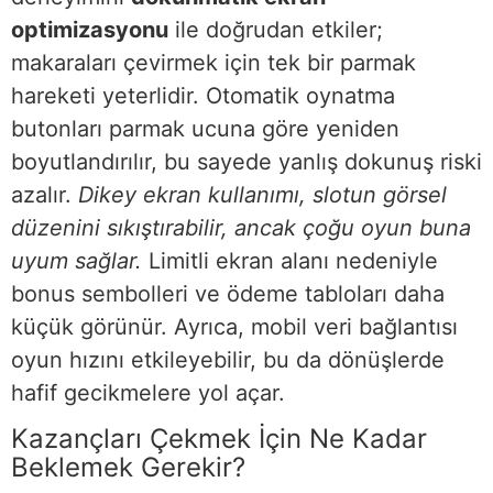
optimizasyonu
ile doğrudan etkiler;
makaraları çevirmek için tek bir parmak
hareketi yeterlidir. Otomatik oynatma
butonları parmak ucuna göre yeniden
boyutlandırılır, bu sayede yanlış dokunuş riski
azalır.
Dikey ekran kullanımı, slotun görsel
düzenini sıkıştırabilir, ancak çoğu oyun buna
uyum sağlar.
Limitli ekran alanı nedeniyle
bonus sembolleri ve ödeme tabloları daha
küçük görünür. Ayrıca, mobil veri bağlantısı
oyun hızını etkileyebilir, bu da dönüşlerde
hafif gecikmelere yol açar.
Kazançları Çekmek İçin Ne Kadar
Beklemek Gerekir?