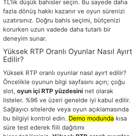
TL’lik düşük bahisler seçin. Bu sayede daha
fazla dönüş hakkı kazanır ve oyun sürenizi
uzatırsınız. Doğru bahis seçimi, bütçenizi
korurken uzun vadede daha tutarlı bir
deneyim sunar.
Yüksek RTP Oranlı Oyunlar Nasıl Ayırt
Edilir?
Yüksek RTP oranlı oyunlar nasıl ayırt edilir?
Öncelikle oyunun bilgi sayfasını açın; çoğu
slot,
oyun içi RTP yüzdesini
net olarak
listeler. %96 ve üzeri genelde iyi kabul edilir.
Sağlayıcı sitelerde veya oyun açıklamasında
bu bilgiyi kontrol edin.
Demo modunda
kısa
süre test ederek fiili dağıtımı