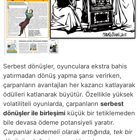
Serbest dönüşler, oyunculara ekstra bahis
yatırmadan dönüş yapma şansı verirken,
çarpanların avantajları her kazancı katlayarak
ödülleri katlanarak büyütür. Özellikle yüksek
volatiliteli oyunlarda, çarpanların
serbest
dönüşler ile birleşimi
küçük bir tetiklemeden
bile devasa ödeme potansiyeli yaratır.
Çarpanlar kademeli olarak arttığında, tek bir