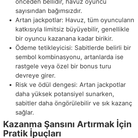
önceden bellidir, havuz oyuncu
sayısından bağımsızdır.
Artan jackpotlar: Havuz, tüm oyuncuların
katkısıyla limitsiz büyüyebilir, genellikle
bir oyuncu kazanana kadar birikir.
Ödeme tetikleyicisi: Sabitlerde belirli bir
sembol kombinasyonu, artanlarda ise
rastgele veya özel bir bonus turu
devreye girer.
Risk ve ödül dengesi: Artan jackpotlar
daha yüksek potansiyel sunarken,
sabitler daha öngörülebilir ve sık kazanç
sağlar.
Kazanma Şansını Artırmak İçin
Pratik İpuçları